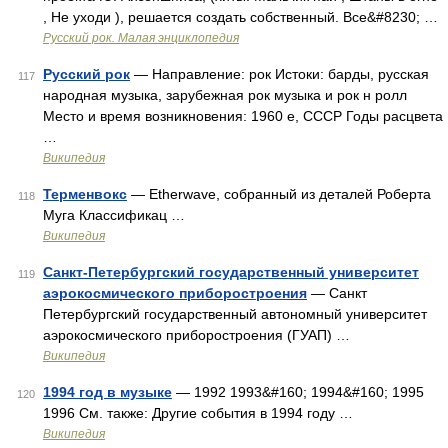
, Не уходи ), решается создать собственный. Все&#8230; …
Русский рок. Малая энциклопедия
Русский рок
— Направление: рок Истоки: барды, русская
117
народная музыка, зарубежная рок музыка и рок н ролл
Место и время возникновения: 1960 е, СССР Годы расцвета
…
Википедия
Терменвокс
— Etherwave, собранный из деталей Роберта
118
Муга Классификац …
Википедия
Санкт-Петербургский государственный университет
119
аэрокосмического приборостроения
— Санкт
Петербургский государственный автономный университет
аэрокосмического приборостроения (ГУАП) …
Википедия
1994 год в музыке
— 1992 1993&#160; 1994&#160; 1995
120
1996 См. также: Другие события в 1994 году …
Википедия