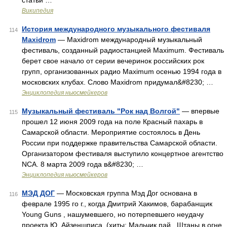
статьи …
Википедия
История международного музыкального фестиваля
114
Maxidrom
— Maxidrom международный музыкальный
фестиваль, созданный радиостанцией Maximum. Фестиваль
берет свое начало от серии вечеринок российских рок
групп, организованных радио Maximum осенью 1994 года в
московских клубах. Слово Maxidrom придумал&#8230; …
Энциклопедия ньюсмейкеров
Музыкальный фестиваль "Рок над Волгой"
— впервые
115
прошел 12 июня 2009 года на поле Красный пахарь в
Самарской области. Мероприятие состоялось в День
России при поддержке правительства Самарской области.
Организатором фестиваля выступило концертное агентство
NCA. 8 марта 2009 года в&#8230; …
Энциклопедия ньюсмейкеров
МЭД ДОГ
— Московская группа Мэд Дог основана в
116
феврале 1995 го г., когда Дмитрий Хакимов, барабанщик
Young Guns , нашумевшего, но потерпевшего неудачу
проекта Ю. Айзеншписа, (хиты: Мальчик пай , Штаны в огне